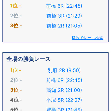
前橋 6R (22:45)
前橋 3R (21:29)
前橋 2R (21:05)
指数でレース検索
全場の勝負レース
別府 2R (8:50)
前橋 6R (22:45)
高知 2R (21:00)
平塚 5R (22:27)
豊橋 3R (21:45)