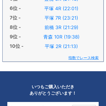
平塚 4R (22:01)
平塚 7R (23:21)
前橋 3R (21:29)
青森 10R (19:38)
平塚 2R (21:13)
指数でレース検索
いつもご購入いただき
ありがとうございます！