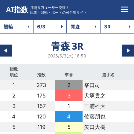
AI指数
月間５万ユーザー突破！
競馬・競輪・ボートのAI予想サイト
青森
3R
2026/6/3(水) 16:50
指数
順位
指数
車番
選手名
1
273
2
峯口司
2
175
3
犬塚貴之
3
157
1
三浦雄大
4
120
4
佐藤朋也
5
119
5
矢口大樹