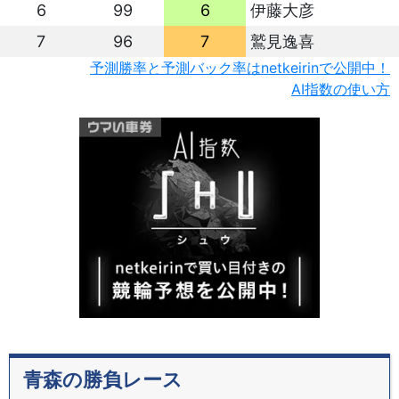
6
99
6
伊藤大彦
7
96
7
鷲見逸喜
予測勝率と予測バック率はnetkeirinで公開中！
AI指数の使い方
青森の勝負レース