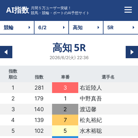
AI指数
月間５万ユーザー突破！
競馬・競輪・ボートのAI予想サイト
高知
5R
2026/6/2(火) 22:36
指数
順位
指数
車番
選手名
1
281
3
右近陸人
2
179
1
中野真吾
3
140
2
渡辺馨
4
139
7
松丸裕紀
5
102
5
水木裕聡