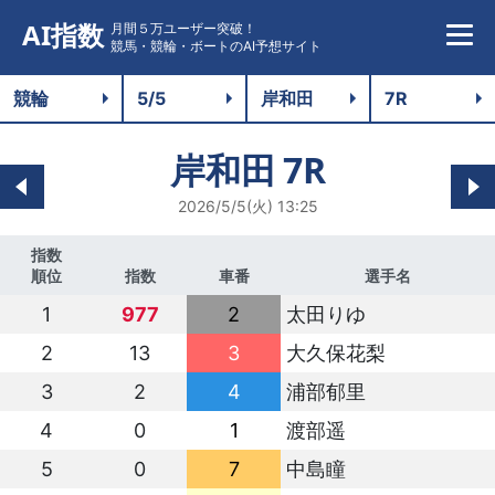
AI指数
月間５万ユーザー突破！
競馬・競輪・ボートのAI予想サイト
岸和田
7R
2026/5/5(火) 13:25
指数
順位
指数
車番
選手名
1
977
2
太田りゆ
2
13
3
大久保花梨
3
2
4
浦部郁里
4
0
1
渡部遥
5
0
7
中島瞳