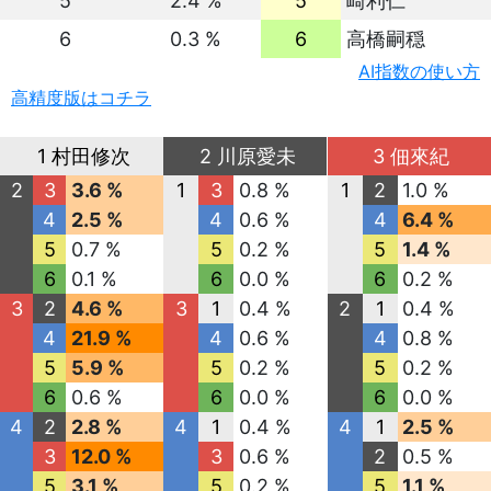
5
2.4 %
5
崎利仁
6
0.3 %
6
高橋嗣穏
AI指数の使い方
高精度版はコチラ
1 村田修次
2 川原愛未
3 佃來紀
2
3
3.6 %
1
3
0.8 %
1
2
1.0 %
4
2.5 %
4
0.6 %
4
6.4 %
5
0.7 %
5
0.2 %
5
1.4 %
6
0.1 %
6
0.0 %
6
0.2 %
3
2
4.6 %
3
1
0.4 %
2
1
0.4 %
4
21.9 %
4
0.6 %
4
0.8 %
5
5.9 %
5
0.2 %
5
0.2 %
6
0.6 %
6
0.0 %
6
0.0 %
4
2
2.8 %
4
1
0.4 %
4
1
2.5 %
3
12.0 %
3
0.6 %
2
0.5 %
5
3.1 %
5
0.2 %
5
1.1 %