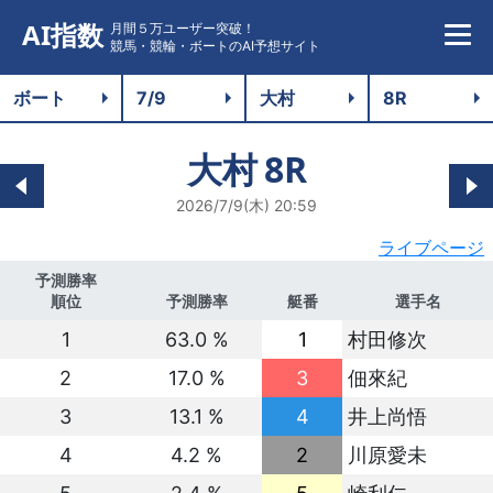
AI指数
月間５万ユーザー突破！
競馬・競輪・ボートのAI予想サイト
大村
8R
2026/7/9(木) 20:59
ライブページ
予測勝率
順位
予測勝率
艇番
選手名
1
63.0 %
1
村田修次
2
17.0 %
3
佃來紀
3
13.1 %
4
井上尚悟
4
4.2 %
2
川原愛未