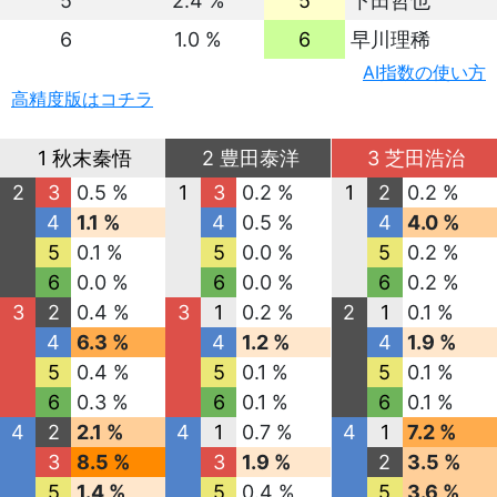
5
2.4 %
5
下田哲也
6
1.0 %
6
早川理稀
AI指数の使い方
高精度版はコチラ
1 秋末秦悟
2 豊田泰洋
3 芝田浩治
2
3
0.5 %
1
3
0.2 %
1
2
0.2 %
4
1.1 %
4
0.5 %
4
4.0 %
5
0.1 %
5
0.0 %
5
0.2 %
6
0.0 %
6
0.0 %
6
0.2 %
3
2
0.4 %
3
1
0.2 %
2
1
0.1 %
4
6.3 %
4
1.2 %
4
1.9 %
5
0.4 %
5
0.1 %
5
0.1 %
6
0.3 %
6
0.1 %
6
0.1 %
4
2
2.1 %
4
1
0.7 %
4
1
7.2 %
3
8.5 %
3
1.9 %
2
3.5 %
5
1.4 %
5
0.4 %
5
3.6 %