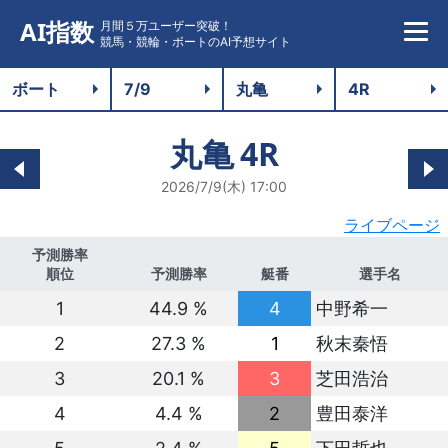
AI指数
月間５万ユーザー突破！
競馬・競輪・ボートのAI予想サイト
丸亀
4R
2026/7/9(木) 17:00
ライブページ
予測勝率
順位
予測勝率
艇番
選手名
1
44.9 %
4
中野希一
2
27.3 %
1
秋末秦悟
3
20.1 %
3
芝田浩治
4
4.4 %
2
豊田泰洋