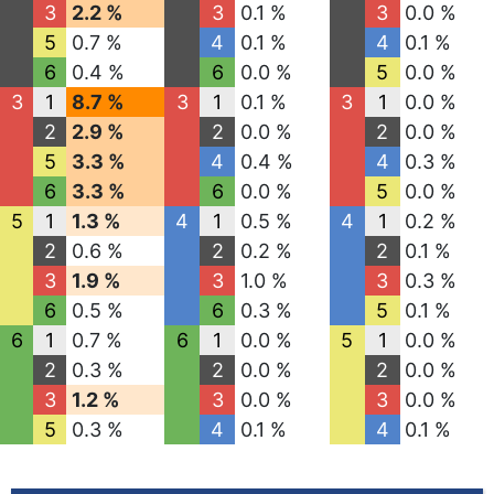
3
2.2 %
3
0.1 %
3
0.0 %
5
0.7 %
4
0.1 %
4
0.1 %
6
0.4 %
6
0.0 %
5
0.0 %
3
1
8.7 %
3
1
0.1 %
3
1
0.0 %
2
2.9 %
2
0.0 %
2
0.0 %
5
3.3 %
4
0.4 %
4
0.3 %
6
3.3 %
6
0.0 %
5
0.0 %
5
1
1.3 %
4
1
0.5 %
4
1
0.2 %
2
0.6 %
2
0.2 %
2
0.1 %
3
1.9 %
3
1.0 %
3
0.3 %
6
0.5 %
6
0.3 %
5
0.1 %
6
1
0.7 %
6
1
0.0 %
5
1
0.0 %
2
0.3 %
2
0.0 %
2
0.0 %
3
1.2 %
3
0.0 %
3
0.0 %
5
0.3 %
4
0.1 %
4
0.1 %