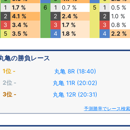
1
1.7 %
6
1
0.7 %
5
1
0.5 %
2
4.1 %
2
2.4 %
2
1.0 %
3
3.4 %
3
1.7 %
3
0.8 %
5
3.5 %
4
1.8 %
4
2.2 %
丸亀の勝負レース
丸亀 8R (18:40)
丸亀 11R (20:02)
丸亀 12R (20:31)
予測勝率でレース検