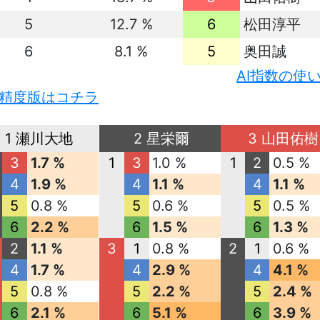
5
12.7 %
6
松田淳平
6
8.1 %
5
奥田誠
AI指数の使
精度版はコチラ
1 瀬川大地
2 星栄爾
3 山田佑樹
3
1.7 %
1
3
1.0 %
1
2
0.5 %
4
1.9 %
4
1.1 %
4
1.1 %
5
0.8 %
5
0.6 %
5
0.5 %
6
2.2 %
6
1.5 %
6
1.3 %
2
1.1 %
3
1
0.8 %
2
1
0.6 %
4
1.7 %
4
2.9 %
4
4.1 %
5
0.8 %
5
2.2 %
5
2.4 %
6
2.1 %
6
5.1 %
6
3.9 %