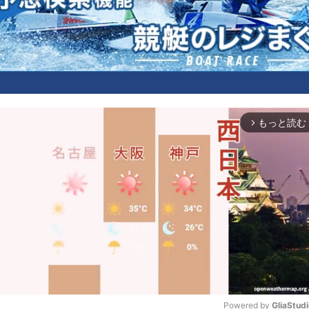
もっと読む
arrow_forward_ios
Powered by 
GliaStud