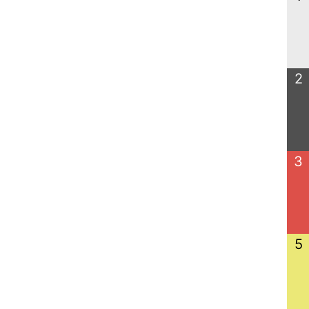
2
3
5