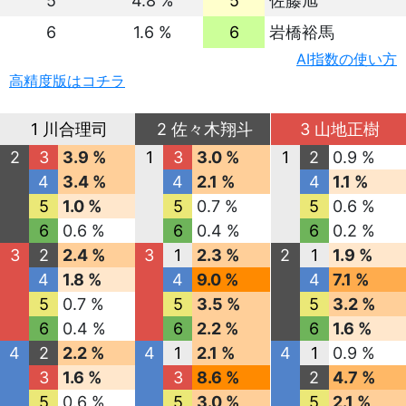
5
4.8 %
5
佐藤旭
6
1.6 %
6
岩橋裕馬
AI指数の使い方
高精度版はコチラ
1 川合理司
2 佐々木翔斗
3 山地正樹
2
3
3.9 %
1
3
3.0 %
1
2
0.9 %
4
3.4 %
4
2.1 %
4
1.1 %
5
1.0 %
5
0.7 %
5
0.6 %
6
0.6 %
6
0.4 %
6
0.2 %
3
2
2.4 %
3
1
2.3 %
2
1
1.9 %
4
1.8 %
4
9.0 %
4
7.1 %
5
0.7 %
5
3.5 %
5
3.2 %
6
0.4 %
6
2.2 %
6
1.6 %
4
2
2.2 %
4
1
2.1 %
4
1
0.9 %
3
1.6 %
3
8.6 %
2
4.7 %
5
0.6 %
5
3.0 %
5
2.1 %