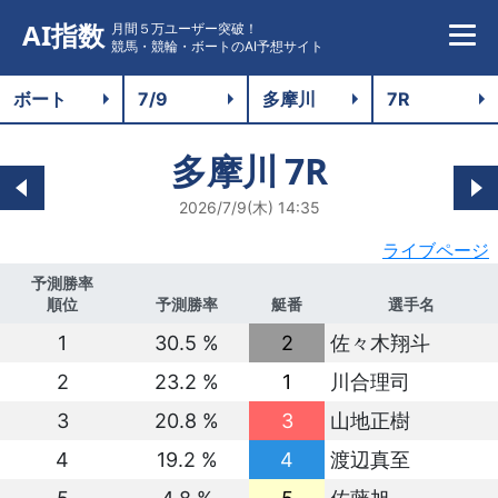
AI指数
月間５万ユーザー突破！
競馬・競輪・ボートのAI予想サイト
多摩川
7R
2026/7/9(木) 14:35
ライブページ
予測勝率
順位
予測勝率
艇番
選手名
1
30.5 %
2
佐々木翔斗
2
23.2 %
1
川合理司
3
20.8 %
3
山地正樹
4
19.2 %
4
渡辺真至