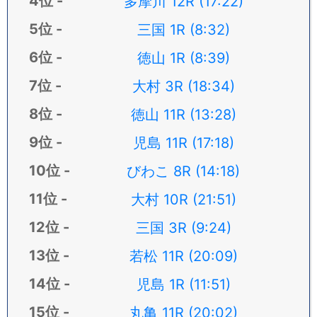
多摩川 12R (17:22)
三国 1R (8:32)
徳山 1R (8:39)
大村 3R (18:34)
徳山 11R (13:28)
児島 11R (17:18)
びわこ 8R (14:18)
大村 10R (21:51)
三国 3R (9:24)
若松 11R (20:09)
児島 1R (11:51)
丸亀 11R (20:02)