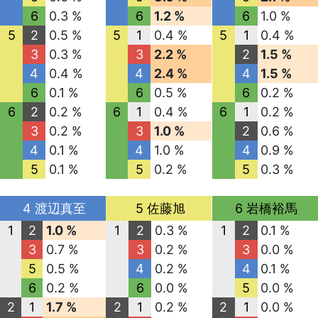
6
0.3 %
6
1.2 %
6
1.0 %
5
2
0.5 %
5
1
0.4 %
5
1
0.4 %
3
0.3 %
3
2.2 %
2
1.5 %
4
0.4 %
4
2.4 %
4
1.5 %
6
0.1 %
6
0.5 %
6
0.2 %
6
2
0.2 %
6
1
0.4 %
6
1
0.2 %
3
0.2 %
3
1.0 %
2
0.6 %
4
0.1 %
4
1.0 %
4
0.9 %
5
0.1 %
5
0.2 %
5
0.3 %
4 渡辺真至
5 佐藤旭
6 岩橋裕馬
1
2
1.0 %
1
2
0.3 %
1
2
0.1 %
3
0.7 %
3
0.2 %
3
0.0 %
5
0.5 %
4
0.2 %
4
0.1 %
6
0.2 %
6
0.0 %
5
0.0 %
2
1
1.7 %
2
1
0.2 %
2
1
0.0 %