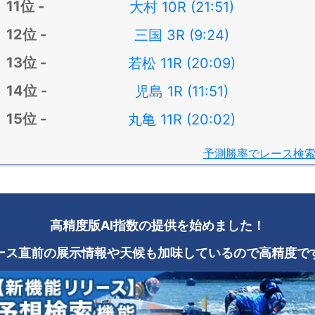
大村 10R (21:51)
三国 3R (9:24)
若松 11R (20:09)
児島 1R (11:51)
丸亀 11R (20:02)
予測勝率でレース検
高精度版AI指数の提供を始めました！
ース直前の展示情報や天候も加味しているので高精度で