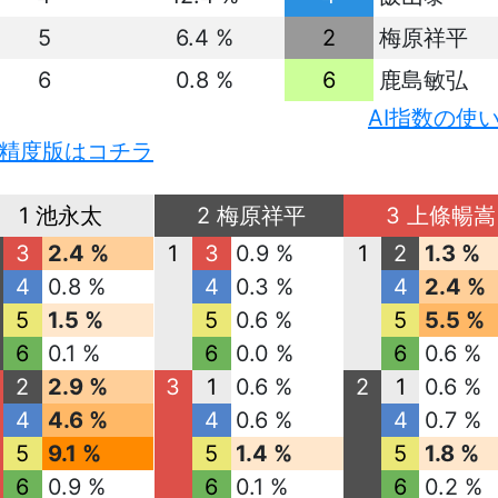
5
6.4 %
2
梅原祥平
6
0.8 %
6
鹿島敏弘
AI指数の使
精度版はコチラ
1 池永太
2 梅原祥平
3 上條暢嵩
3
2.4 %
1
3
0.9 %
1
2
1.3 %
4
0.8 %
4
0.3 %
4
2.4 %
5
1.5 %
5
0.6 %
5
5.5 %
6
0.1 %
6
0.0 %
6
0.6 %
2
2.9 %
3
1
0.6 %
2
1
0.6 %
4
4.6 %
4
0.6 %
4
0.7 %
5
9.1 %
5
1.4 %
5
1.8 %
6
0.9 %
6
0.1 %
6
0.2 %