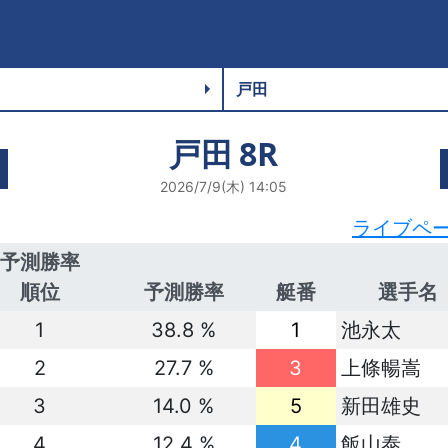
戸田
8R
2026/7/9(木) 14:05
ライブペ
予測勝率
順位
予測勝率
艇番
選手名
1
38.8 %
1
池永太
2
27.7 %
3
上條暢嵩
3
14.0 %
5
新田雄史
4
12.4 %
4
飯山泰