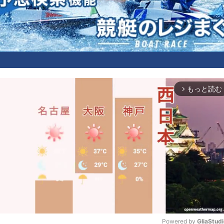
もっと読む
arrow_forward_ios
Powered by 
GliaStud