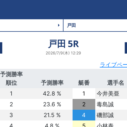
戸田
5R
2026/7/9(木) 12:29
ライブペ
予測勝率
順位
予測勝率
艇番
選手名
1
42.8 %
1
今井美亜
2
23.6 %
2
毒島誠
3
21.5 %
4
磯部誠
4
4.8 %
5
小林泰