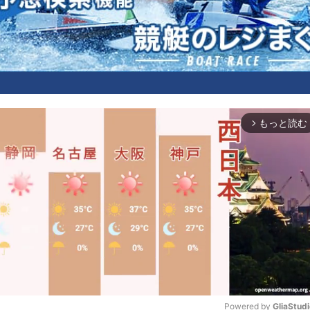
もっと読む
arrow_forward_ios
Powered by 
GliaStud