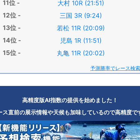
大村 10R (21:51)
三国 3R (9:24)
若松 11R (20:09)
児島 1R (11:51)
丸亀 11R (20:02)
予測勝率でレース検
高精度版AI指数の提供を始めました！
ース直前の展示情報や天候も加味しているので高精度で