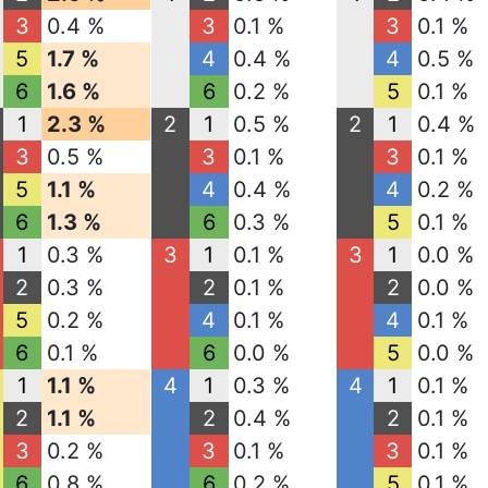
3
0.4 %
3
0.1 %
3
0.1 %
5
1.7 %
4
0.4 %
4
0.5 %
6
1.6 %
6
0.2 %
5
0.1 %
1
2.3 %
2
1
0.5 %
2
1
0.4 %
3
0.5 %
3
0.1 %
3
0.1 %
5
1.1 %
4
0.4 %
4
0.2 %
6
1.3 %
6
0.3 %
5
0.1 %
1
0.3 %
3
1
0.1 %
3
1
0.0 %
2
0.3 %
2
0.1 %
2
0.0 %
5
0.2 %
4
0.1 %
4
0.1 %
6
0.1 %
6
0.0 %
5
0.0 %
1
1.1 %
4
1
0.3 %
4
1
0.1 %
2
1.1 %
2
0.4 %
2
0.1 %
3
0.2 %
3
0.1 %
3
0.1 %
6
0.8 %
6
0.2 %
5
0.1 %