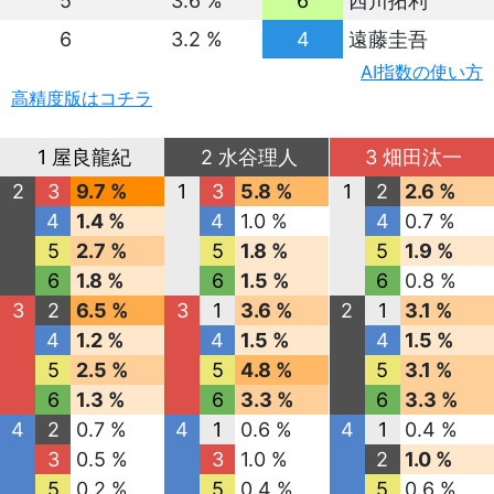
5
3.6 %
6
西川拓利
6
3.2 %
4
遠藤圭吾
AI指数の使い方
高精度版はコチラ
1 屋良龍紀
2 水谷理人
3 畑田汰一
2
3
9.7 %
1
3
5.8 %
1
2
2.6 %
4
1.4 %
4
1.0 %
4
0.7 %
5
2.7 %
5
1.8 %
5
1.9 %
6
1.8 %
6
1.5 %
6
0.8 %
3
2
6.5 %
3
1
3.6 %
2
1
3.1 %
4
1.2 %
4
1.5 %
4
1.5 %
5
2.5 %
5
4.8 %
5
3.1 %
6
1.3 %
6
3.3 %
6
3.3 %
4
2
0.7 %
4
1
0.6 %
4
1
0.4 %
3
0.5 %
3
1.0 %
2
1.0 %
5
0.2 %
5
0.4 %
5
0.6 %