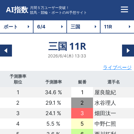
AI指数
月間５万ユーザー突破！
競馬・競輪・ボートのAI予想サイト
三国
11R
2026/6/4(木) 13:33
ライブページ
予測勝率
順位
予測勝率
艇番
選手名
1
34.6 %
1
屋良龍紀
2
29.1 %
2
水谷理人
3
24.1 %
3
畑田汰一
4
5.5 %
5
中野仁照