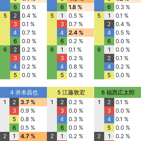
6
0.6 %
6
1.8 %
6
0.3 %
5
2
0.4 %
5
1
0.5 %
5
1
0.1 %
3
0.1 %
3
0.7 %
2
0.4 %
4
0.7 %
4
2.4 %
4
0.5 %
6
0.0 %
6
0.2 %
6
0.0 %
6
2
0.2 %
6
1
0.1 %
6
1
0.0 %
3
0.0 %
3
0.2 %
2
0.1 %
4
0.2 %
4
0.8 %
4
0.2 %
5
0.0 %
5
0.2 %
5
0.0 %
4 井本昌也
5 江藤敦宏
6 福西広太郎
1
2
3.7 %
1
2
0.2 %
1
2
0.1 %
3
0.9 %
3
0.0 %
3
0.0 %
5
0.8 %
4
0.3 %
4
0.1 %
6
0.5 %
6
0.0 %
5
0.0 %
2
1
4.7 %
2
1
0.2 %
2
1
0.2 %