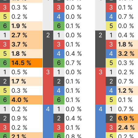
3
0.3 %
3
0.0 %
3
0.1 %
5
0.2 %
4
0.0 %
4
0.7 %
6
1.9 %
6
0.1 %
5
0.0 %
1
2.7 %
2
1
0.0 %
2
1
0.4 %
3
3.7 %
3
0.1 %
3
1.8 %
5
1.8 %
4
0.4 %
4
3.2 %
6
14.5 %
6
0.7 %
5
0.3 %
1
0.5 %
3
1
0.0 %
3
1
0.2 %
2
1.7 %
2
0.1 %
2
0.7 %
5
0.3 %
4
0.1 %
4
1.2 %
6
4.0 %
6
0.1 %
5
0.1 %
1
0.2 %
4
1
0.0 %
4
1
0.7 %
2
0.9 %
2
0.4 %
2
6.9 %
3
0.2 %
3
0.1 %
3
2.4 %
6
2.1 %
6
0.8 %
5
0.2 %