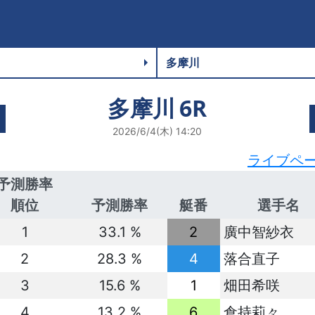
多摩川
6R
2026/6/4(木) 14:20
ライブペ
予測勝率
順位
予測勝率
艇番
選手名
1
33.1 %
2
廣中智紗衣
2
28.3 %
4
落合直子
3
15.6 %
1
畑田希咲
4
13.2 %
6
倉持莉々