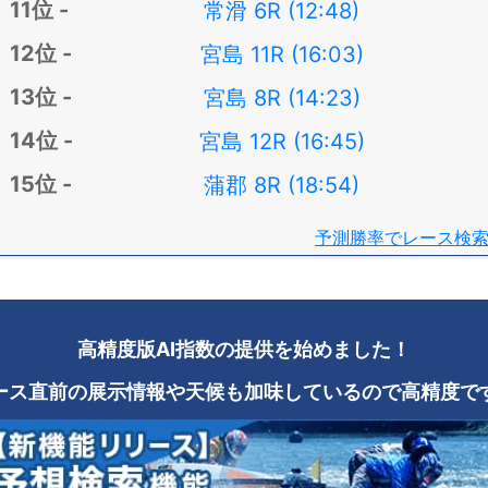
常滑 6R (12:48)
宮島 11R (16:03)
宮島 8R (14:23)
宮島 12R (16:45)
蒲郡 8R (18:54)
予測勝率でレース検
高精度版AI指数の提供を始めました！
ース直前の展示情報や天候も加味しているので高精度で