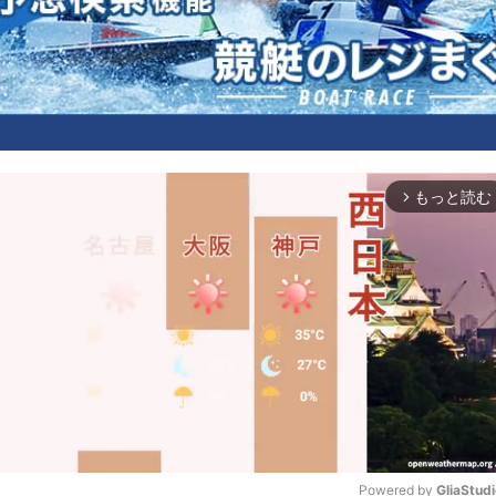
もっと読む
arrow_forward_ios
Powered by 
GliaStud