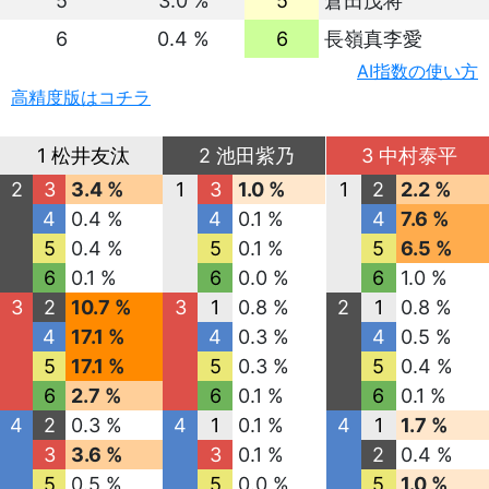
5
3.0 %
5
倉田茂将
6
0.4 %
6
長嶺真李愛
AI指数の使い方
高精度版はコチラ
1 松井友汰
2 池田紫乃
3 中村泰平
2
3
3.4 %
1
3
1.0 %
1
2
2.2 %
4
0.4 %
4
0.1 %
4
7.6 %
5
0.4 %
5
0.1 %
5
6.5 %
6
0.1 %
6
0.0 %
6
1.0 %
3
2
10.7 %
3
1
0.8 %
2
1
0.8 %
4
17.1 %
4
0.3 %
4
0.5 %
5
17.1 %
5
0.3 %
5
0.4 %
6
2.7 %
6
0.1 %
6
0.1 %
4
2
0.3 %
4
1
0.1 %
4
1
1.7 %
3
3.6 %
3
0.1 %
2
0.4 %
5
0.5 %
5
0.0 %
5
1.0 %