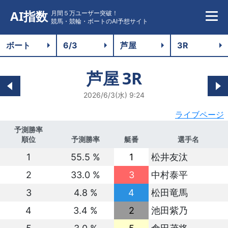
AI指数
月間５万ユーザー突破！
競馬・競輪・ボートのAI予想サイト
芦屋
3R
2026/6/3(水) 9:24
ライブページ
予測勝率
順位
予測勝率
艇番
選手名
1
55.5 %
1
松井友汰
2
33.0 %
3
中村泰平
3
4.8 %
4
松田竜馬
4
3.4 %
2
池田紫乃