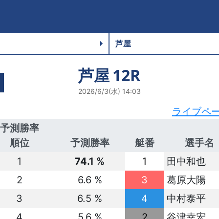
芦屋
12R
2026/6/3(水) 14:03
ライブペ
予測勝率
順位
予測勝率
艇番
選手名
1
74.1 %
1
田中和也
2
6.6 %
3
葛原大陽
3
6.5 %
4
中村泰平
4
5.6 %
2
谷津幸宏