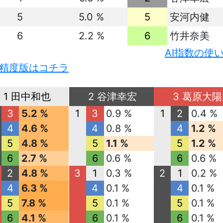
5
5.0 %
5
安河内健
6
2.2 %
6
竹井奈美
AI指数の使
精度版はコチラ
1 田中和也
2 谷津幸宏
3 葛原大陽
3
5.2 %
1
3
0.9 %
1
2
0.4 %
4
4.6 %
4
0.8 %
4
1.2 %
5
4.8 %
5
1.1 %
5
1.2 %
6
2.7 %
6
0.6 %
6
0.6 %
2
4.8 %
3
1
0.3 %
2
1
0.2 %
4
6.3 %
4
0.1 %
4
0.1 %
5
7.8 %
5
0.1 %
5
0.1 %
6
4.1 %
6
0.1 %
6
0.1 %