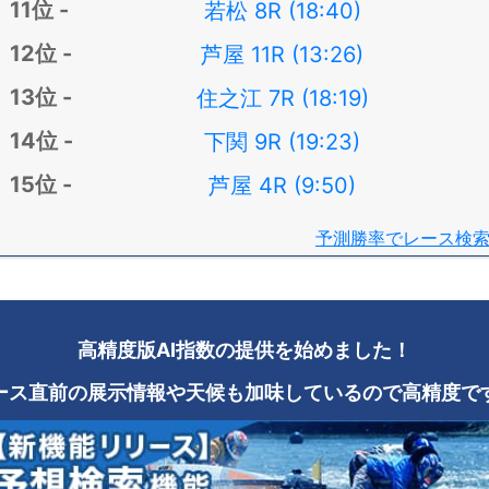
若松 8R (18:40)
芦屋 11R (13:26)
住之江 7R (18:19)
下関 9R (19:23)
芦屋 4R (9:50)
予測勝率でレース検
高精度版AI指数の提供を始めました！
ース直前の展示情報や天候も加味しているので高精度で