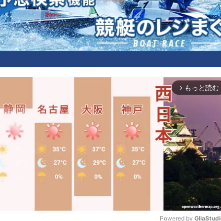
もっと読む
arrow_forward_ios
Powered by 
GliaStud