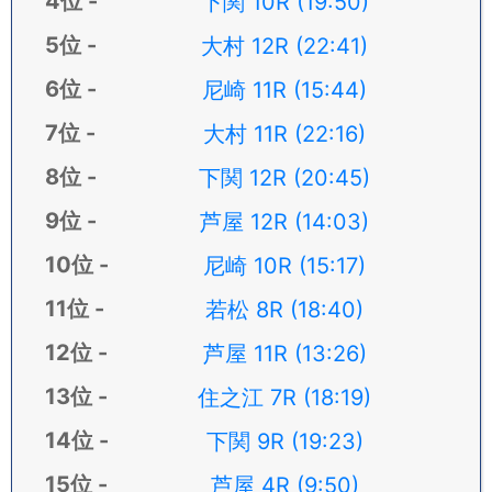
下関 10R (19:50)
大村 12R (22:41)
尼崎 11R (15:44)
大村 11R (22:16)
下関 12R (20:45)
芦屋 12R (14:03)
尼崎 10R (15:17)
若松 8R (18:40)
芦屋 11R (13:26)
住之江 7R (18:19)
下関 9R (19:23)
芦屋 4R (9:50)