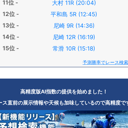
大村 11R (20:04)
平和島 5R (12:45)
尼崎 9R (14:36)
尼崎 12R (16:19)
常滑 10R (15:18)
予測勝率でレース検
高精度版AI指数の提供を始めました！
ース直前の展示情報や天候も加味しているので高精度で