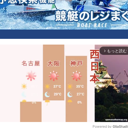
もっと読む
arrow_forward_ios
Powered by 
GliaStud