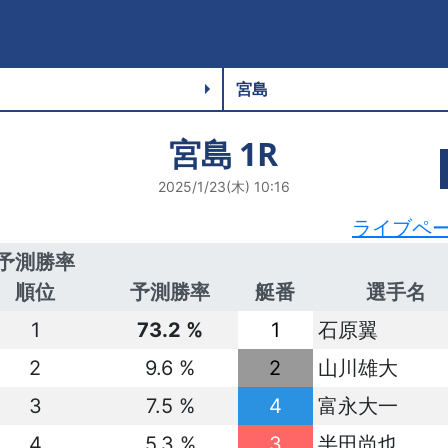
宮島
1R
2025/1/23(木) 10:16
ライブペ
予測勝率
順位
予測勝率
艇番
選手名
1
73.2 %
1
石原翼
2
9.6 %
2
山川雄大
3
7.5 %
4
富永大一
4
5.3 %
3
半田尚也