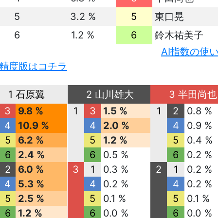
5
3.2 %
5
東口晃
6
1.2 %
6
鈴木祐美子
AI指数の使
精度版はコチラ
1 石原翼
2 山川雄大
3 半田尚也
3
9.8 %
1
3
1.5 %
1
2
0.8 %
4
10.9 %
4
2.0 %
4
0.9 %
5
6.2 %
5
1.2 %
5
0.4 %
6
2.4 %
6
0.5 %
6
0.2 %
2
6.0 %
3
1
0.3 %
2
1
0.2 %
4
5.3 %
4
0.2 %
4
0.2 %
5
2.5 %
5
0.1 %
5
0.1 %
6
1.2 %
6
0.0 %
6
0.0 %