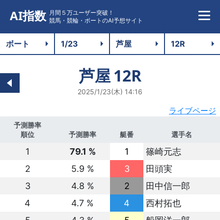
AI指数
月間５万ユーザー突破！
競馬・競輪・ボートのAI予想サイト
芦屋
12R
2025/1/23(木) 14:16
ライブページ
予測勝率
順位
予測勝率
艇番
選手名
1
79.1 %
1
篠崎元志
2
5.9 %
3
田頭実
3
4.8 %
2
田中信一郎
4
4.7 %
4
西村拓也