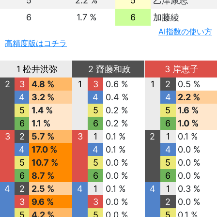
5
2.2 %
5
乙津康志
6
1.7 %
6
加藤綾
AI指数の使い方
高精度版はコチラ
1 松井洪弥
2 齋藤和政
3 岸恵子
2
3
4.8 %
1
3
0.6 %
1
2
0.5 %
4
3.2 %
4
0.4 %
4
2.2 %
5
1.4 %
5
0.2 %
5
1.6 %
6
1.1 %
6
0.2 %
6
1.0 %
3
2
5.7 %
3
1
0.1 %
2
1
0.1 %
4
17.0 %
4
0.1 %
4
0.0 %
5
10.7 %
5
0.0 %
5
0.0 %
6
8.7 %
6
0.0 %
6
0.0 %
4
2
2.5 %
4
1
0.1 %
4
1
0.3 %
3
9.6 %
3
0.0 %
2
0.0 %
5
4.2 %
5
0.0 %
5
0.1 %