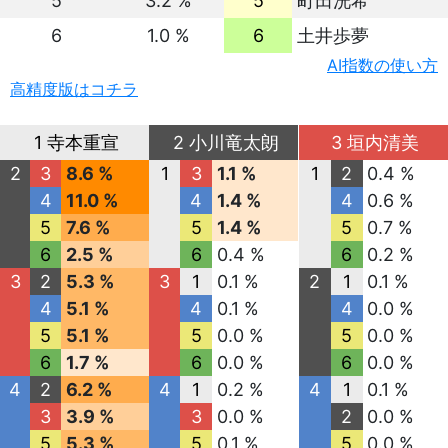
5
3.2 %
5
町田洸希
6
1.0 %
6
土井歩夢
AI指数の使い方
高精度版はコチラ
1 寺本重宣
2 小川竜太朗
3 垣内清美
2
3
8.6 %
1
3
1.1 %
1
2
0.4 %
4
11.0 %
4
1.4 %
4
0.6 %
5
7.6 %
5
1.4 %
5
0.7 %
6
2.5 %
6
0.4 %
6
0.2 %
3
2
5.3 %
3
1
0.1 %
2
1
0.1 %
4
5.1 %
4
0.1 %
4
0.0 %
5
5.1 %
5
0.0 %
5
0.0 %
6
1.7 %
6
0.0 %
6
0.0 %
4
2
6.2 %
4
1
0.2 %
4
1
0.1 %
3
3.9 %
3
0.0 %
2
0.0 %
5
5.3 %
5
0.1 %
5
0.0 %