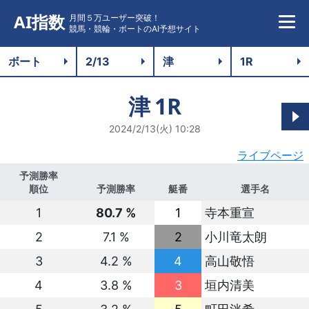
AI指数
月間５万ユーザー突破！
競馬・競輪・ボートのAI予想サイト
津
1R
2024/2/13(火) 10:28
ライブページ
予測勝率
順位
予測勝率
艇番
選手名
1
80.7 %
1
寺本重宣
2
7.1 %
2
小川竜太朗
3
4.2 %
4
高山敬悟
4
3.8 %
3
垣内清美