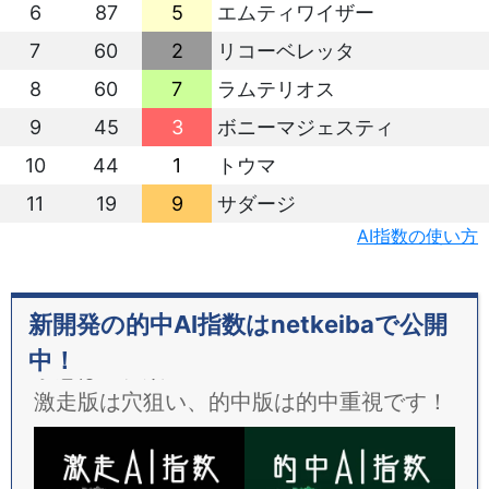
6
87
5
エムティワイザー
7
60
2
リコーベレッタ
8
60
7
ラムテリオス
9
45
3
ボニーマジェスティ
10
44
1
トウマ
11
19
9
サダージ
AI指数の使い方
新開発の的中AI指数はnetkeibaで公開
中！
予想は２種類！
激走版は穴狙い、的中版は的中重視です！