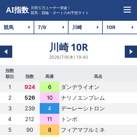
AI指数
月間５万ユーザー突破！
競馬・競輪・ボートのAI予想サイト
川崎
10R
2026/7/9(木) 19:40
指数
順位
指数
馬番
馬名
1
924
6
ダンデライオン
2
526
10
ナリノエンブレム
3
239
4
デーレーシトロン
4
212
11
トンボ
5
90
8
フィアマフルミネ