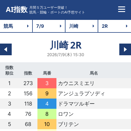
AI指数
月間５万ユーザー突破！
競馬・競輪・ボートのAI予想サイト
川崎
2R
2026/7/9(木) 15:30
指数
順位
指数
馬番
馬名
1
273
3
カウニスミエリ
2
156
9
アンジュラプソディ
3
118
4
ドラマツルギー
4
76
8
ロワン
5
68
10
ブリテン