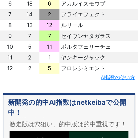
6
18
6
アカルイスモウブ
7
14
2
フライエフェクト
8
13
12
ルリール
9
7
7
セイウンヤタガラス
10
5
11
ポルタフェリーチェ
11
2
1
ヤンキージャック
12
2
5
フロレシミエント
AI指数の使い方
新開発の的中AI指数はnetkeibaで公開
中！
予想は２種類！
激走版は穴狙い、的中版は的中重視です！