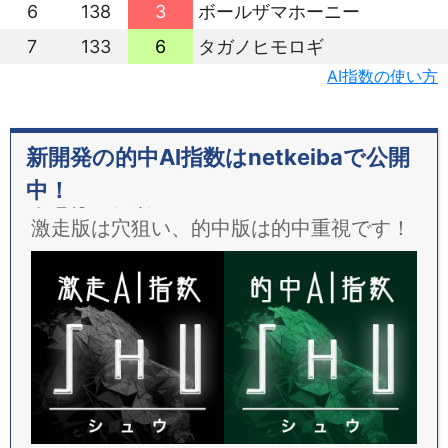
6
138
3
ボールザマホーニー
7
133
6
タガノヒモロギ
AI指数の使い方
新開発の的中AI指数はnetkeibaで公開
中！
予想は２種類！
激走版は穴狙い、的中版は的中重視です！