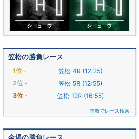
笠松の勝負レース
笠松 4R (12:25)
笠松 5R (12:55)
笠松 12R (16:55)
指数でレース検索
全場の勝負レース