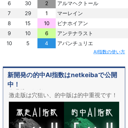
6
30
2
アルマヘクトール
7
29
1
マーレイン
8
15
10
ビナホイアン
9
10
6
アンテナラスト
10
5
4
アバンチュリエ
AI指数の使い方
新開発の的中AI指数はnetkeibaで公開
中！
予想は２種類！
激走版は穴狙い、的中版は的中重視です！