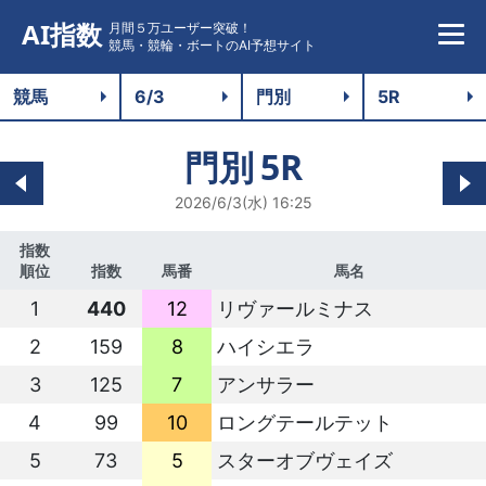
AI指数
月間５万ユーザー突破！
競馬・競輪・ボートのAI予想サイト
門別
5R
2026/6/3(水) 16:25
指数
順位
指数
馬番
馬名
1
440
12
リヴァールミナス
2
159
8
ハイシエラ
3
125
7
アンサラー
4
99
10
ロングテールテット
5
73
5
スターオブヴェイズ