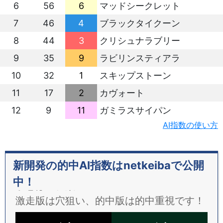
6
56
6
マッドシークレット
7
46
4
ブラックタイクーン
8
44
3
クリシュナラブリー
9
35
9
ラビリンスティアラ
10
32
1
スキップストーン
11
17
2
カヴォート
12
9
11
ガミラスサイパン
AI指数の使い方
新開発の的中AI指数はnetkeibaで公開
中！
予想は２種類！
激走版は穴狙い、的中版は的中重視です！