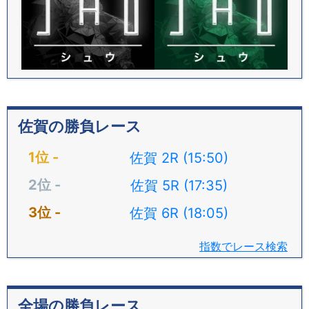
佐賀の勝負レース
佐賀 2R (15:50)
佐賀 5R (17:35)
佐賀 6R (18:05)
指数でレース検索
全場の勝負レース