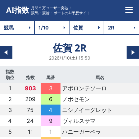
AI指数
月間５万ユーザー突破！
競馬・競輪・ボートのAI予想サイト
佐賀
2R
2026/1/10(土) 15:50
指数
順位
指数
馬番
馬名
1
903
3
アポロンテソーロ
2
209
6
ノボセモン
3
75
4
ニシノイーグレット
4
24
9
ヴィルスサマ
5
11
1
ハニーガーベラ