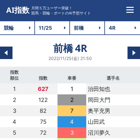
AI指数
月間５万ユーザー突破！
競馬・競輪・ボートのAI予想サイト
前橋
4R
2022/11/25(金) 21:50
指数
順位
指数
車番
選手名
1
627
1
治田知也
2
122
2
岡田大門
3
82
7
奥平充男
4
75
4
山田武
5
72
3
沼川夢久