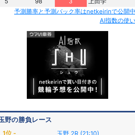
5
98
3
上田学
予測勝率と予測バック率はnetkeirinで公開
AI指数の使
玉野の勝負レース
玉野 2R (21:10)