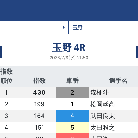
玉野
4R
2026/7/8(水) 21:50
指数
順位
指数
車番
選手名
1
430
2
森柾斗
2
199
1
松岡孝高
3
164
4
武田良太
4
151
5
太田雅之