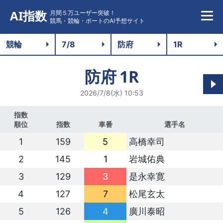
AI指数
月間５万ユーザー突破！
競馬・競輪・ボートのAI予想サイト
防府
1R
2026/7/8(水) 10:53
指数
順位
指数
車番
選手名
1
159
5
高橋幸司
2
145
1
岩城佑典
3
129
3
是永幸寛
4
127
7
松尾玄太
5
126
4
廣川泰昭