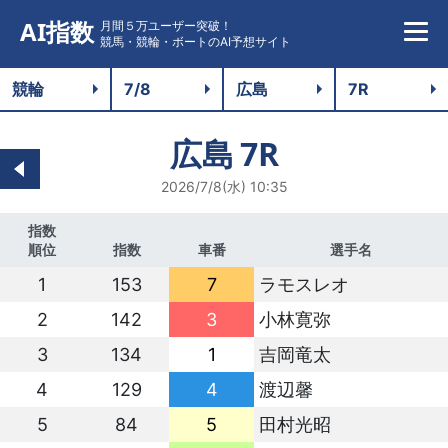
AI指数
月間５万ユーザー突破！
競馬・競輪・ボートのAI予想サイト
広島
7R
2026/7/8(水) 10:35
指数
順位
指数
車番
選手名
1
153
7
ラモスレオ
2
142
3
小林寛弥
3
134
1
吉岡竜太
4
129
4
渡辺馨
5
84
5
田村光昭