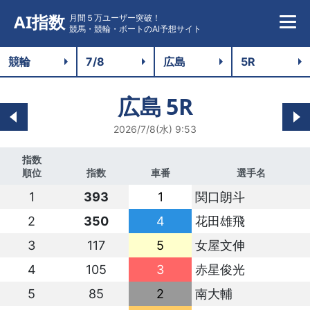
AI指数
月間５万ユーザー突破！
競馬・競輪・ボートのAI予想サイト
広島
5R
2026/7/8(水) 9:53
指数
順位
指数
車番
選手名
1
393
1
関口朗斗
2
350
4
花田雄飛
3
117
5
女屋文伸
4
105
3
赤星俊光
5
85
2
南大輔