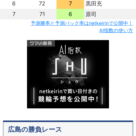
6
72
7
黒田充
7
71
6
原司
予測勝率と予測バック率はnetkeirinで公開中！
AI指数の使い方
広島の勝負レース