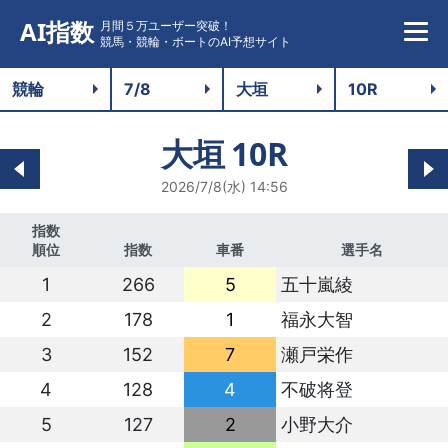
AI指数
月間５万ユーザー突破！
競馬・競輪・ボートのAI予想サイト
大垣
10R
2026/7/8(水) 14:56
指数
順位
指数
車番
選手名
1
266
5
五十嵐綾
2
178
1
福永大智
3
152
7
瀬戸栄作
4
128
4
不破将登
5
127
2
小野大介