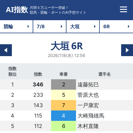
AI指数
月間５万ユーザー突破！
競馬・競輪・ボートのAI予想サイト
大垣
6R
2026/7/8(水) 12:56
指数
順位
指数
車番
選手名
1
346
2
遠藤拓巳
2
233
5
菅原大也
3
143
7
一戸康宏
4
115
4
大崎飛雄馬
5
112
6
木村直隆