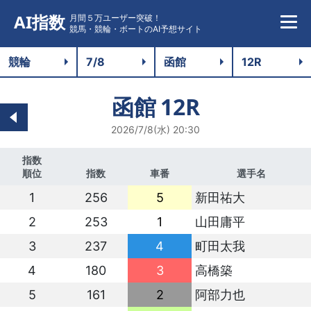
AI指数
月間５万ユーザー突破！
競馬・競輪・ボートのAI予想サイト
函館
12R
2026/7/8(水) 20:30
指数
順位
指数
車番
選手名
1
256
5
新田祐大
2
253
1
山田庸平
3
237
4
町田太我
4
180
3
高橋築
5
161
2
阿部力也