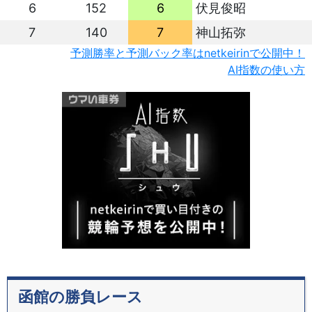
6
152
6
伏見俊昭
7
140
7
神山拓弥
予測勝率と予測バック率はnetkeirinで公開中！
AI指数の使い方
函館の勝負レース