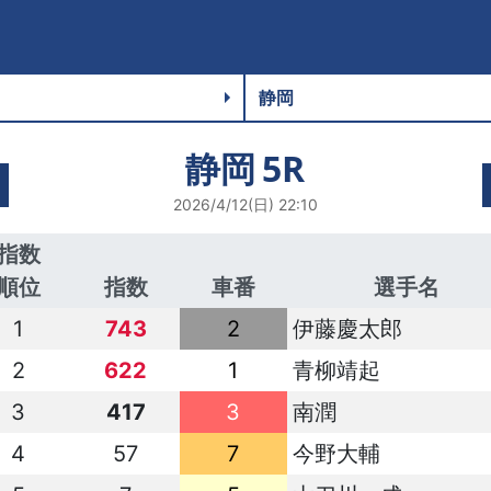
静岡
5R
2026/4/12(日) 22:10
指数
順位
指数
車番
選手名
1
743
2
伊藤慶太郎
2
622
1
青柳靖起
3
417
3
南潤
4
57
7
今野大輔