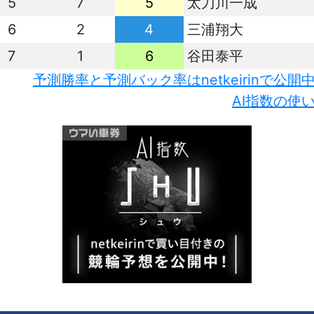
5
7
5
太刀川一成
6
2
4
三浦翔大
7
1
6
谷田泰平
予測勝率と予測バック率はnetkeirinで公開
AI指数の使