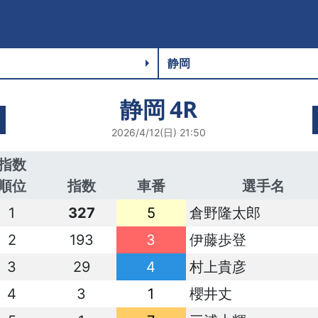
静岡
4R
2026/4/12(日) 21:50
指数
順位
指数
車番
選手名
1
327
5
倉野隆太郎
2
193
3
伊藤歩登
3
29
4
村上貴彦
4
3
1
櫻井丈