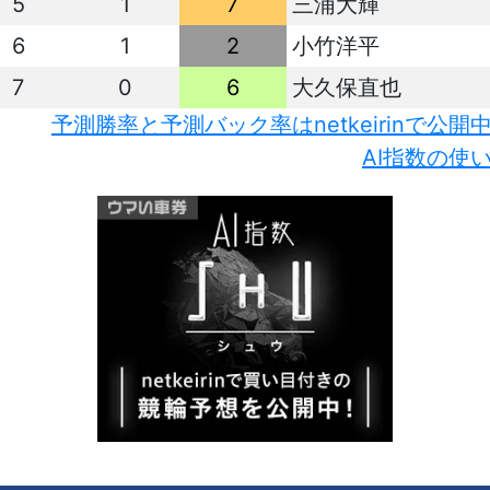
5
1
7
三浦大輝
6
1
2
小竹洋平
7
0
6
大久保直也
予測勝率と予測バック率はnetkeirinで公開
AI指数の使