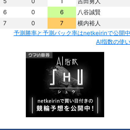
5
0
1
吉田勇人
6
0
6
八谷誠賢
7
0
7
横内裕人
予測勝率と予測バック率はnetkeirinで公開
AI指数の使