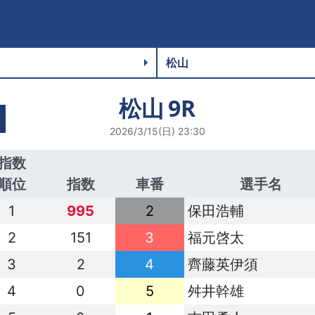
松山
9R
2026/3/15(日) 23:30
指数
順位
指数
車番
選手名
1
995
2
保田浩輔
2
151
3
福元啓太
3
2
4
齊藤英伊須
4
0
5
舛井幹雄