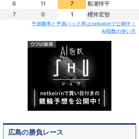
6
11
7
船瀬惇平
7
0
1
櫻井宏智
予測勝率と予測バック率はnetkeirinで公開中！
AI指数の使い方
広島の勝負レース