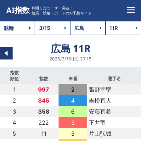
AI指数
月間５万ユーザー突破！
競馬・競輪・ボートのAI予想サイト
広島
11R
2026/3/15(日) 20:15
指数
順位
指数
車番
選手名
1
997
2
張野幸聖
2
845
4
吉松直人
3
358
6
安藤直希
4
222
3
下井竜
5
11
5
片山弘城