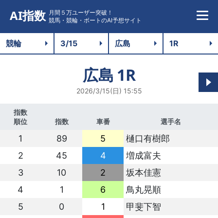
AI指数
月間５万ユーザー突破！
競馬・競輪・ボートのAI予想サイト
広島
1R
2026/3/15(日) 15:55
指数
順位
指数
車番
選手名
1
89
5
樋口有樹郎
2
45
4
増成富夫
3
10
2
坂本佳憲
4
1
6
鳥丸晃順
5
0
1
甲斐下智