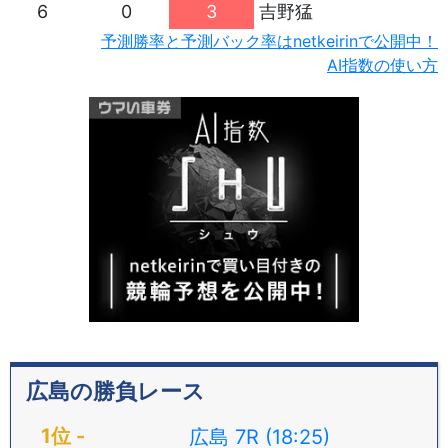
6
0
3
吉野猛
予測勝率と予測バック率はnetkeirinで公開中！
AI指数の使い方
広島の勝負レース
広島 7R (18:25)