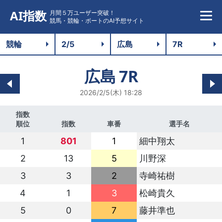
AI指数
月間５万ユーザー突破！
競馬・競輪・ボートのAI予想サイト
広島
7R
2026/2/5(木) 18:28
指数
順位
指数
車番
選手名
1
801
1
細中翔太
2
13
5
川野深
3
3
2
寺崎祐樹
4
1
3
松崎貴久
5
0
7
藤井準也