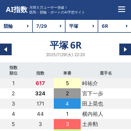
AI指数
月間５万ユーザー突破！
競馬・競輪・ボートのAI予想サイト
平塚
6R
2025/7/29(火) 22:20
指数
順位
指数
車番
選手名
1
617
5
峠祐介
2
324
2
宮下一歩
3
171
4
田上晃也
4
44
1
横内裕人
5
3
3
土井勲