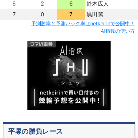
6
2
6
鈴木広人
7
0
7
黒田篤
予測勝率と予測バック率はnetkeirinで公開中！
AI指数の使い方
平塚の勝負レース