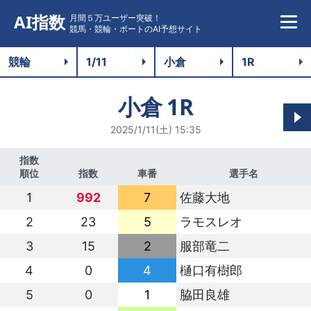
AI指数
月間５万ユーザー突破！
競馬・競輪・ボートのAI予想サイト
小倉
1R
2025/1/11(土) 15:35
指数
順位
指数
車番
選手名
1
992
7
佐藤大地
2
23
5
ラモスレオ
3
15
2
服部竜二
4
0
4
樋口有樹郎
5
0
1
脇田良雄