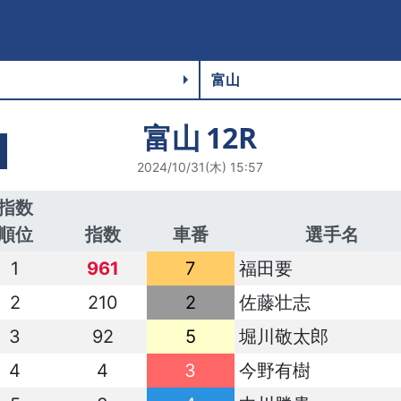
富山
12R
2024/10/31(木) 15:57
指数
順位
指数
車番
選手名
1
961
7
福田要
2
210
2
佐藤壮志
3
92
5
堀川敬太郎
4
4
3
今野有樹