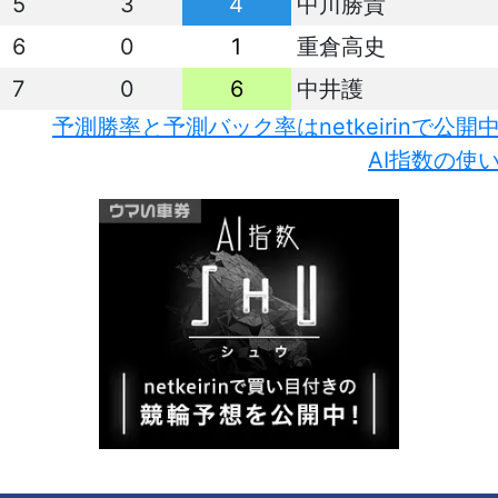
5
3
4
中川勝貴
6
0
1
重倉高史
7
0
6
中井護
予測勝率と予測バック率はnetkeirinで公開
AI指数の使