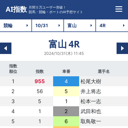
AI指数
月間５万ユーザー突破！
競馬・競輪・ボートのAI予想サイト
富山
4R
2024/10/31(木) 11:45
指数
順位
指数
車番
選手名
1
955
4
松尾大樹
2
56
5
井上将志
3
5
1
松本一志
4
1
2
武田和也
5
1
6
取鳥敬一