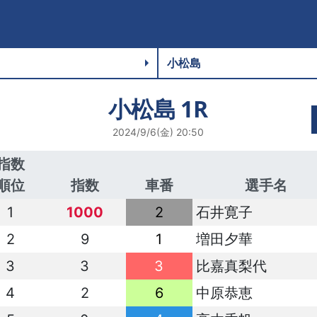
小松島
1R
2024/9/6(金) 20:50
指数
順位
指数
車番
選手名
1
1000
2
石井寛子
2
9
1
増田夕華
3
3
3
比嘉真梨代
4
2
6
中原恭恵