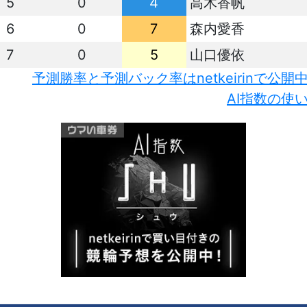
5
0
4
高木香帆
6
0
7
森内愛香
7
0
5
山口優依
予測勝率と予測バック率はnetkeirinで公開
AI指数の使