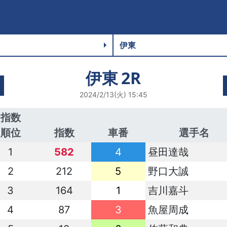
伊東
2R
2024/2/13(火) 15:45
指数
順位
指数
車番
選手名
1
582
4
昼田達哉
2
212
5
野口大誠
3
164
1
吉川嘉斗
4
87
3
魚屋周成