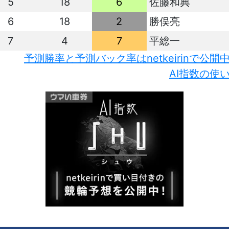
5
18
6
佐藤和典
6
18
2
勝俣亮
7
4
7
平総一
予測勝率と予測バック率はnetkeirinで公開
AI指数の使