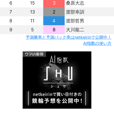
6
15
3
桑原大志
7
13
2
渡部幸訓
8
11
4
渡部哲男
9
5
8
大川龍二
予測勝率と予測バック率はnetkeirinで公開中！
AI指数の使い方