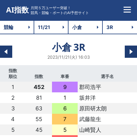
AI指数
月間５万ユーザー突破！
競馬・競輪・ボートのAI予想サイト
小倉
3R
2023/11/21(火) 16:03
指数
順位
指数
車番
選手名
1
452
9
郡司浩平
2
81
1
坂井洋
3
63
6
原田研太朗
4
55
7
武藤龍生
5
45
5
山崎賢人