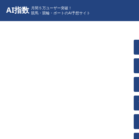
AI指数
月間５万ユーザー突破！
競馬・競輪・ボートのAI予想サイト