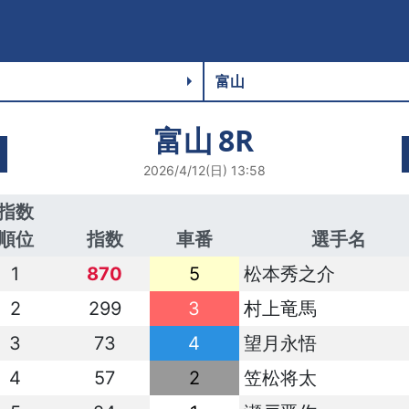
富山
8R
2026/4/12(日) 13:58
指数
順位
指数
車番
選手名
1
870
5
松本秀之介
2
299
3
村上竜馬
3
73
4
望月永悟
4
57
2
笠松将太