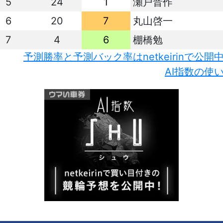
5
24
1
瀬戸晋作
6
20
7
丸山啓一
7
4
6
棚橋勉
予測勝率と予測バック率はnetkeirinで公開
AI指数の使