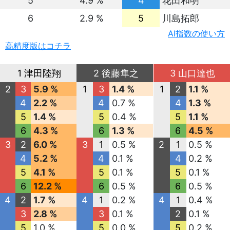
5
4.9 %
4
花田和明
6
2.9 %
5
川島拓郎
AI指数の使い方
高精度版はコチラ
1 津田陸翔
2 後藤隼之
3 山口達也
2
3
5.9 %
1
3
1.4 %
1
2
1.1 %
4
2.2 %
4
0.7 %
4
1.3 %
5
1.4 %
5
0.4 %
5
1.1 %
6
4.3 %
6
1.3 %
6
4.5 %
3
2
6.0 %
3
1
0.5 %
2
1
0.5 %
4
5.2 %
4
0.1 %
4
0.2 %
5
4.1 %
5
0.1 %
5
0.1 %
6
12.2 %
6
0.5 %
6
0.5 %
4
2
1.7 %
4
1
0.2 %
4
1
0.4 %
3
2.8 %
3
0.1 %
2
0.1 %
5
1.0 %
5
0.0 %
5
0.2 %