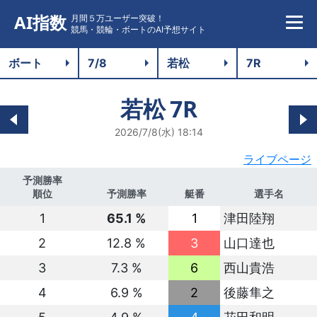
AI指数
月間５万ユーザー突破！
競馬・競輪・ボートのAI予想サイト
若松
7R
2026/7/8(水) 18:14
ライブページ
予測勝率
順位
予測勝率
艇番
選手名
1
65.1 %
1
津田陸翔
2
12.8 %
3
山口達也
3
7.3 %
6
西山貴浩
4
6.9 %
2
後藤隼之